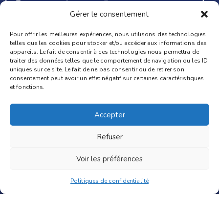
Gérer le consentement
J'accepte de recevoir vos e-mails et confirme avoir pris
Pour offrir les meilleures expériences, nous utilisons des technologies
connaissance de votre politique de confidentialité et mentions
telles que les cookies pour stocker et/ou accéder aux informations des
légales.
appareils. Le fait de consentir à ces technologies nous permettra de
Vous pouvez vous désinscrire à tout moment en cliquant sur le lien
traiter des données telles que le comportement de navigation ou les ID
présent dans nos emails.
uniques sur ce site. Le fait de ne pas consentir ou de retirer son
Nous utilisons Brevo en tant que plateforme marketing. En
consentement peut avoir un effet négatif sur certaines caractéristiques
soumettant ce formulaire, vous acceptez que les données
et fonctions.
personnelles que vous avez fournies soient transférées à Brevo
pour être traitées conformément
à la politique de
confidentialité de Brevo.
Accepter
S'INSCRIRE
Refuser
Voir les préférences
Mention © 2024. Conçu avec Lola Cazes – Le Parlement
des Exilés©. All Rights Reserved.
Politiques de confidentialité