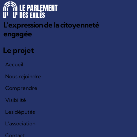
L’expression de la citoyenneté
engagée
Le projet
Accueil
Nous rejoindre
Comprendre
Visibilité
Les députés
L’association
Contact