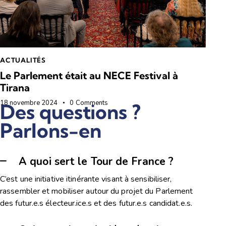
ACTUALITÉS
Le Parlement était au NECE Festival à
Tirana
18 novembre 2024
0
Comments
Des questions ?
Parlons-en
A quoi sert le Tour de France ?
C’est une initiative itinérante visant à sensibiliser,
rassembler et mobiliser autour du projet du Parlement
des futur.e.s électeur.ice.s et des futur.e.s candidat.e.s.