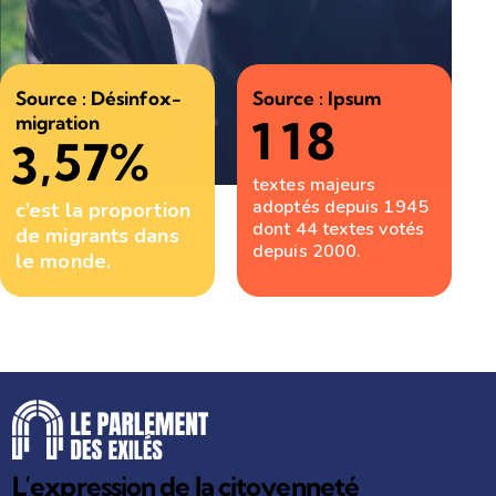
Source : Désinfox-
Source : Ipsum
migration
1
1
8
,57%
3
textes majeurs
adoptés depuis 1945
c’est la proportion
dont 44 textes votés
de migrants dans
depuis 2000.
le monde.
L’expression de la citoyenneté