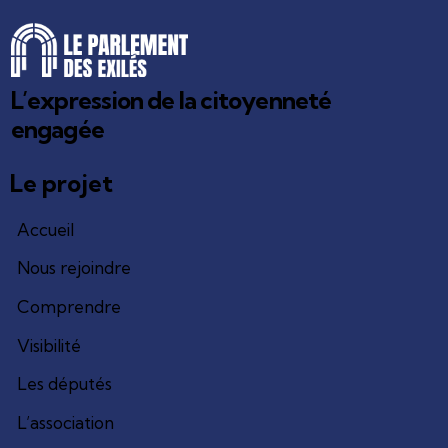
L’expression de la citoyenneté
engagée
Le projet
Accueil
Nous rejoindre
Comprendre
Visibilité
Les députés
L’association